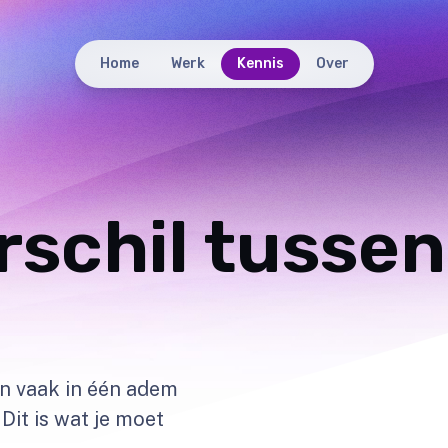
Home
Werk
Kennis
Over
erschil tusse
n vaak in één adem
Dit is wat je moet