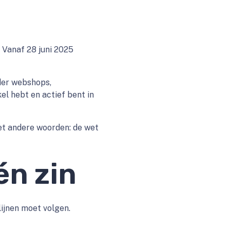
 Vanaf 28 juni 2025
der webshops,
kel hebt en actief bent in
et andere woorden: de wet
én zin
lijnen moet volgen.